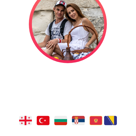
отправились в сваде
ествие на автодоме,
длится уже
1321
дней