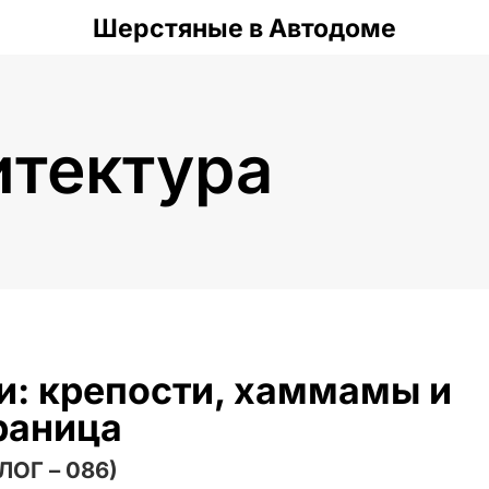
Шерстяные в Автодоме
итектура
и: крепости, хаммамы и
раница
ЛОГ – 086)