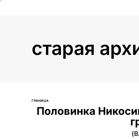
старая арх
Введите текст и нажмите Enter
ГРАНИЦА
Половинка Никоси
г
(В