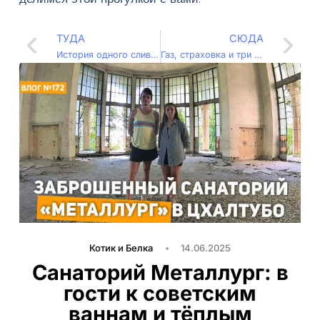
ТУДА
СЮДА
История одного слива (Влог – 085)
Газ, страховка и три справки — кипрский бюроквест! (Влог – 087)
Котик и Белка
14.06.2025
Санаторий Металлург: в
гости к советским
ваннам и тёплым