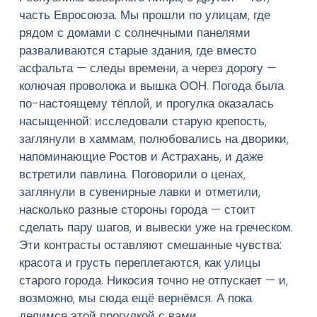
часть Евросоюза. Мы прошли по улицам, где
рядом с домами с солнечными панелями
Введите текст и нажмите Enter
разваливаются старые здания, где вместо
асфальта — следы времени, а через дорогу —
колючая проволока и вышка ООН. Погода была
по-настоящему тёплой, и прогулка оказалась
насыщенной: исследовали старую крепость,
заглянули в хаммам, полюбовались на дворики,
напоминающие Ростов и Астрахань, и даже
встретили павлина. Поговорили о ценах,
заглянули в сувенирные лавки и отметили,
насколько разные стороны города — стоит
сделать пару шагов, и вывески уже на греческом.
Эти контрасты оставляют смешанные чувства:
красота и грусть переплетаются, как улицы
старого города. Никосия точно не отпускает — и,
возможно, мы сюда ещё вернёмся. А пока
делимся этой прогулкой с вами.