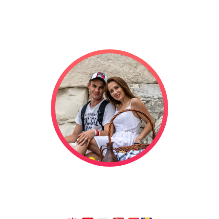
Мы отправились в свадебное
путешествие на автодоме, и оно
длится уже
1322
дней!