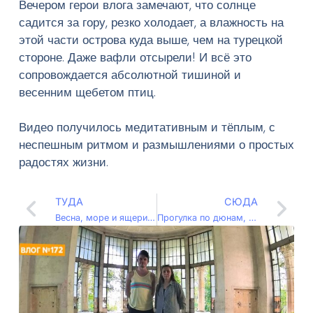
Вечером герои влога замечают, что солнце
садится за гору, резко холодает, а влажность на
этой части острова куда выше, чем на турецкой
стороне. Даже вафли отсырели! И всё это
сопровождается абсолютной тишиной и
весенним щебетом птиц.
Видео получилось медитативным и тёплым, с
неспешным ритмом и размышлениями о простых
радостях жизни.
ТУДА
СЮДА
Весна, море и ящерицы: автодом среди цветущего Кипра (Влог – 072)
Прогулка по дюнам, ванны из лавы и штормовой ветер на Кипре (Влог – 074)