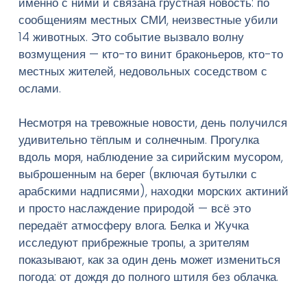
именно с ними и связана грустная новость: по
сообщениям местных СМИ, неизвестные убили
14 животных. Это событие вызвало волну
Введите текст и нажмите Enter
возмущения — кто-то винит браконьеров, кто-то
местных жителей, недовольных соседством с
ослами.
Несмотря на тревожные новости, день получился
удивительно тёплым и солнечным. Прогулка
вдоль моря, наблюдение за сирийским мусором,
выброшенным на берег (включая бутылки с
арабскими надписями), находки морских актиний
и просто наслаждение природой — всё это
передаёт атмосферу влога. Белка и Жучка
исследуют прибрежные тропы, а зрителям
показывают, как за один день может измениться
погода: от дождя до полного штиля без облачка.