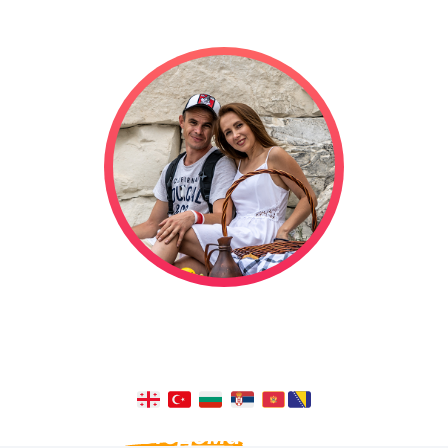
Мы отправились в свадебное
путешествие на автодоме, и оно
длится уже
1320
дней!
Из окна
автодома
видно больше,