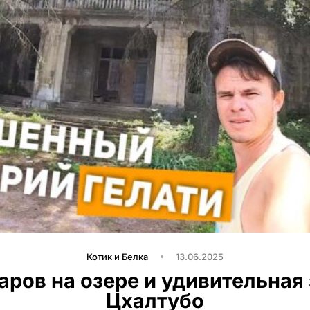
Котик и Белка
13.06.2025
ров на озере и удивительная
Цхалтубо