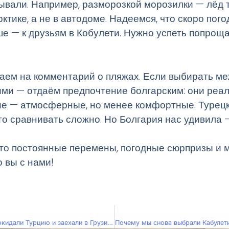
ывали. Например, разморозкой морозилки — лёд 
рктике, а не в автодоме. Надеемся, что скоро пог
е — к друзьям в Кобулети. Нужно успеть попроща
чаем на комментарий о пляжах. Если выбирать ме
ими — отдаём предпочтение болгарским: они реа
ие — атмосферные, но менее комфортные. Турец
что сравнивать сложно. Но Болгария нас удивила
то постоянные перемены, погодные сюрпризы и 
о вы с нами!
Сезон границ: как мы покидали Турцию и заехали в Грузию (Влог – 146)