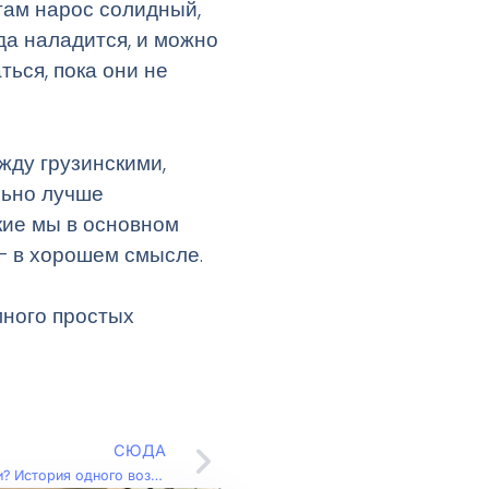
там нарос солидный,
ода наладится, и можно
ться, пока они не
жду грузинскими,
льно лучше
кие мы в основном
 — в хорошем смысле.
много простых
СЮДА
Почему мы снова выбрали Кабулети? История одного возвращения (Влог – 148)