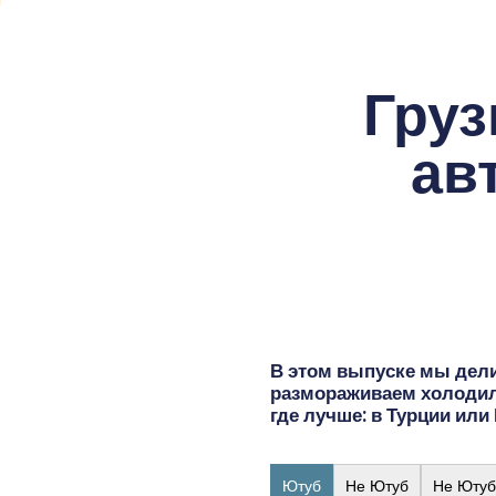
Груз
ав
Введите текст и нажмите Enter
В этом выпуске мы дели
размораживаем холодиль
где лучше: в Турции или 
Ютуб
Не Ютуб
Не Ютуб