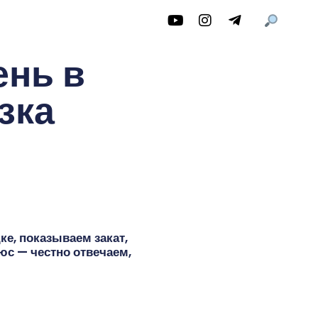
ень в
зка
е, показываем закат,
юс — честно отвечаем,