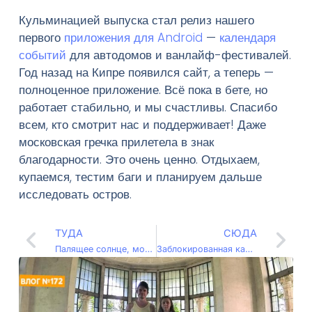
Кульминацией выпуска стал релиз нашего
первого
приложения для Android
—
календаря
событий
для автодомов и ванлайф-фестивалей.
Год назад на Кипре появился сайт, а теперь —
полноценное приложение. Всё пока в бете, но
работает стабильно, и мы счастливы. Спасибо
всем, кто смотрит нас и поддерживает! Даже
московская гречка прилетела в знак
благодарности. Это очень ценно. Отдыхаем,
купаемся, тестим баги и планируем дальше
исследовать остров.
ТУДА
СЮДА
Палящее солнце, море и заброшенные постройки Северного Кипра (Влог – 092)
Заблокированная карта и погоня за тунцом на Северном Кипре (Влог – 094)