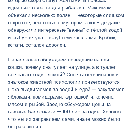
которые скоро станут жёлтыми. В поисках
идеального места для рыбалки с Максимом
объехали несколько полян — некоторые слишком
Введите текст и нажмите Enter
открытые, некоторые с мусором, а кое-где даже
обнаружили интересные “ванны” с тёплой водой
и рыбу-летуна с голубыми крыльями. Крабик,
кстати, остался доволен.
Параллельно обсуждаем поведение нашей
кошки: почему она гуляет на улице, а в туалет
всё равно ходит домой? Советы ветеринаров и
знатоков животной психологии приветствуются.
Пока выдвигаемся за водой и едой — закупаемся
яблоками, помидорами, картошкой и, конечно,
мясом и рыбой. Заодно обсуждаем цены на
газовые баллончики — 160 лир за один! Хорошо,
что мы их заправляем сами, иначе можно было
бы разориться.