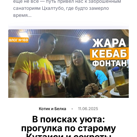
ещё не всё — путь привёл нас к заброшенным
санаториям Цхалтубо, где будто замерло
время…
Котик и Белка
11.06.2025
В поисках уюта:
прогулка по старому
Кутаиси и секреты