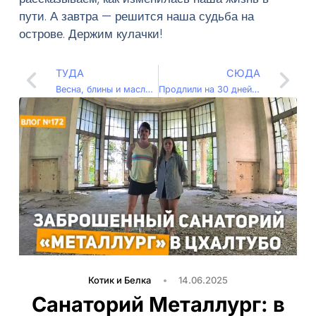
пути. А завтра — решится наша судьба на
острове. Держим кулачки!
ТУДА
СЮДА
Весна, блины и масленичное солнце на Кипре! (Влог – 082)
Продлили на 30 дней! Новая глава на Северном Кипре (Влог – 084)
Котик и Белка
14.06.2025
Санаторий Металлург: в