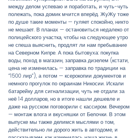
между делом успеваю и поработать, и чуть-чуть
Введите текст и нажмите Enter
полежать, пока домик мчится вперёд. ЖуЖу тоже
по душе такие моменты — гуляет спокойно, никто
не мешает. В планах — остановиться недалеко от
полицейского участка, чтобы на следующее утро
не спеша выяснить, продлят ли нам пребывание
на Северном Кипре. А пока бытовуха: покупка
воды, поход в магазин, заправка дизелем (кстати,
цена не изменилась — заправка по традиции на
“1500 лир”), а потом — ксерокопии документов и
немного прогулок по окраинам Никосии. Искали
батарейку для сигнализации, чуть не отдали за
неё 14 долларов, но в итоге нашли дешевле и
даже на русском поговорили с кассиром. Вечером
— монтаж влога и вкусняшки от Белочки. В этом
выпуске мы также делимся мыслями о том,
действительно ли дорого жить в автодоме, и
рассказываем, как изменилась наша жизнь в