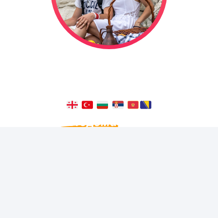
Мы отправились в свадебное
путешествие на автодоме, и оно
длится уже
1323
дней!
Из окна
автодома
видно больше,
чем с балкона