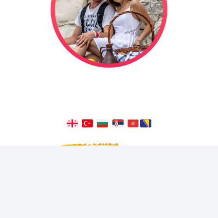
Мы отправились в свадебное
путешествие на автодоме, и оно
длится уже
1322
дней!
Из окна
автодома
видно больше,
чем с балкона