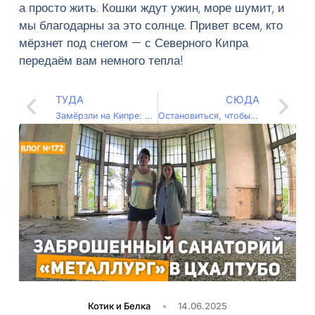
а просто жить. Кошки ждут ужин, море шумит, и
мы благодарны за это солнце. Привет всем, кто
мёрзнет под снегом — с Северного Кипра
передаём вам немного тепла!
ТУДА
СЮДА
Замёрзли на Кипре: неожиданная зима в автодоме (Влог – 076)
Остановиться, чтобы никуда не ехать: ленивая идиллия в автодоме на Кипре (Влог – 078)
Котик и Белка
14.06.2025