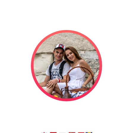
Мы отправились в свадебное
путешествие на автодоме, и оно
длится уже
1321
дней!