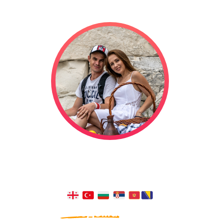
Мы отправились в свадебное
путешествие на автодоме, и оно
длится уже
1322
дней!
Из окна
автодома
видно больше,