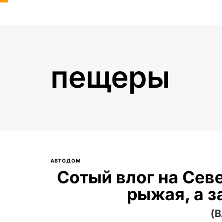
пещеры
Введите текст и нажмите Enter
АВТОДОМ
Сотый влог на Сев
рыжая, а 
(В