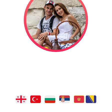
отправились в сваде
ествие на автодоме,
длится уже
1321
дней