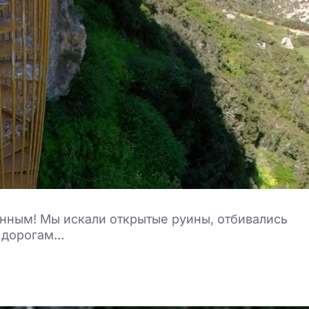
нным! Мы искали открытые руины, отбивались
м дорогам…