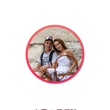
Мы отправились в свадебное
путешествие на автодоме, и оно
длится уже
1320
дней!