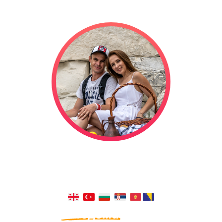
Мы отправились в свадебное
путешествие на автодоме, и оно
длится уже
1321
дней!
Из окна
автодома
видно больше,