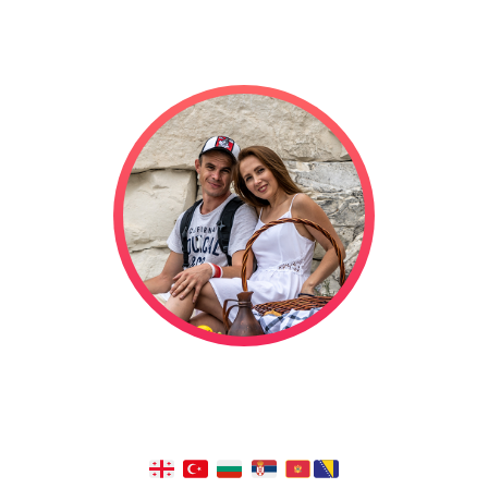
Мы отправились в свадебное
путешествие на автодоме, и оно
длится уже
1322
дней!