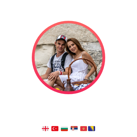
Мы отправились в свадебное
путешествие на автодоме, и оно
длится уже
1319
дней!