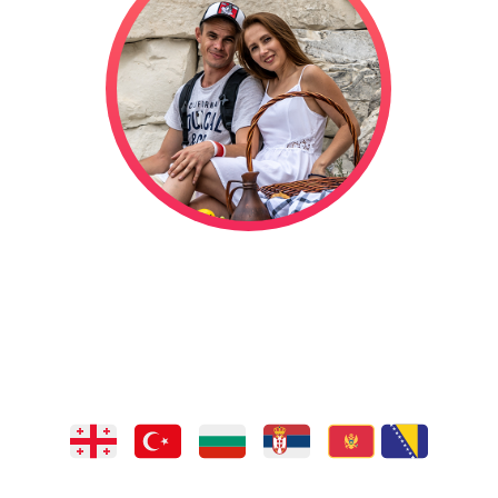
отправились в сваде
ествие на автодоме,
длится уже
1320
дней