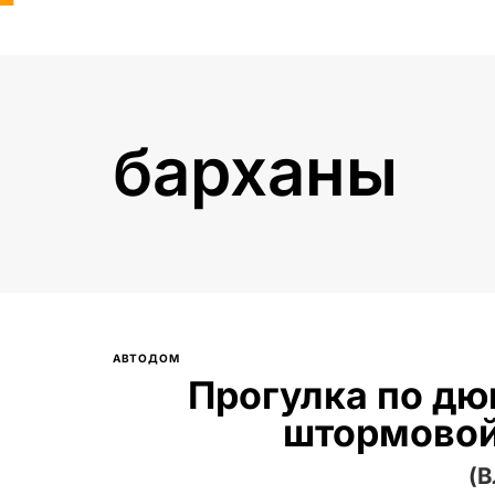
барханы
Введите текст и нажмите Enter
АВТОДОМ
Прогулка по дю
штормовой
(В